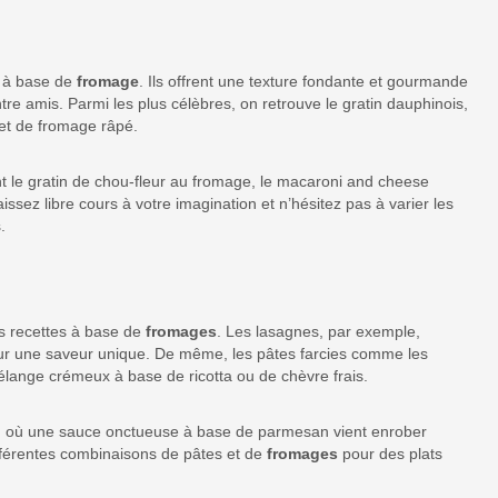
s à base de
fromage
. Ils offrent une texture fondante et gourmande
tre amis. Parmi les plus célèbres, on retrouve le gratin dauphinois,
et de fromage râpé.
t le gratin de chou-fleur au fromage, le macaroni and cheese
ssez libre cours à votre imagination et n’hésitez pas à varier les
.
les recettes à base de
fromages
. Les lasagnes, par exemple,
our une saveur unique. De même, les pâtes farcies comme les
mélange crémeux à base de ricotta ou de chèvre frais.
do, où une sauce onctueuse à base de parmesan vient enrober
ifférentes combinaisons de pâtes et de
fromages
pour des plats