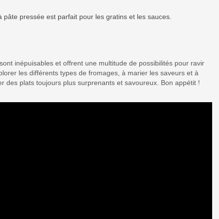
pâte pressée est parfait pour les gratins et les sauces.
sont inépuisables et offrent une multitude de possibilités pour ravir
lorer les différents types de fromages, à marier les saveurs et à
er des plats toujours plus surprenants et savoureux. Bon appétit !