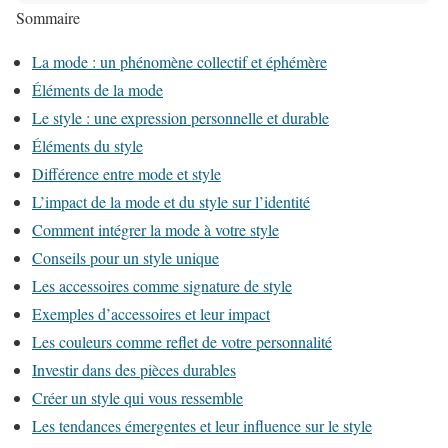
Sommaire
La mode : un phénomène collectif et éphémère
Clara, 22 ans, étudiante :
Éléments de la mode
« Mon style est un reflet de ma personnalité. J’adore
Le style : une expression personnelle et durable
mélanger les tendances avec des pièces vintage pour
Éléments du style
créer quelque chose d’unique. »
Différence entre mode et style
L’impact de la mode et du style sur l’identité
Comment intégrer la mode à votre style
Conseils pour un style unique
Les accessoires comme signature de style
Exemples d’accessoires et leur impact
Émilie, 28 ans, designer :
Les couleurs comme reflet de votre personnalité
« Adopter un style personnel m’a permis de
Investir dans des pièces durables
m’affirmer et de me sentir bien dans ma peau. Chaque
Créer un style qui vous ressemble
jour est une nouvelle occasion de m’exprimer. »
Les tendances émergentes et leur influence sur le style