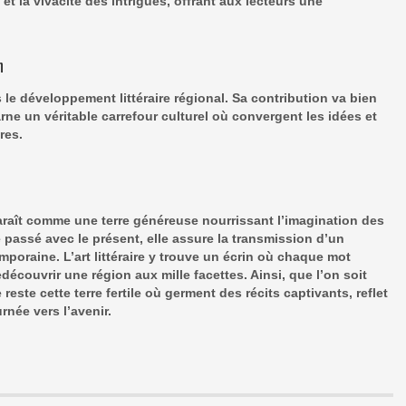
t la vivacité des intrigues, offrant aux lecteurs une
n
le développement littéraire régional. Sa contribution va bien
rne un véritable carrefour culturel où convergent les idées et
res.
paraît comme une terre généreuse nourrissant l’imagination des
e passé avec le présent, elle assure la transmission d’un
mporaine. L’
art
littéraire y trouve un écrin où chaque mot
découvrir une région aux mille facettes. Ainsi, que l’on soit
reste cette terre fertile où germent des récits captivants, reflet
rnée vers l’avenir.