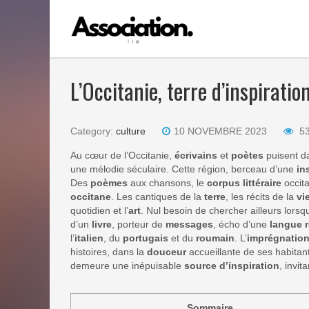
L’Occitanie, terre d’inspiratio
Category:
culture
10 NOVEMBRE 2023
5
Au cœur de l’Occitanie,
écrivains
et
poètes
puisent da
une mélodie séculaire. Cette région, berceau d’une
in
Des
poèmes
aux chansons, le
corpus littéraire
occita
occitane
. Les cantiques de la
terre
, les récits de la
vi
quotidien et l’
art
. Nul besoin de chercher ailleurs lorsq
d’un
livre
, porteur de
messages
, écho d’une
langue 
l’
italien
, du
portugais
et du
roumain
. L’
imprégnatio
histoires, dans la
douceur
accueillante de ses habitant
demeure une inépuisable
source d’inspiration
, invit
Sommaire