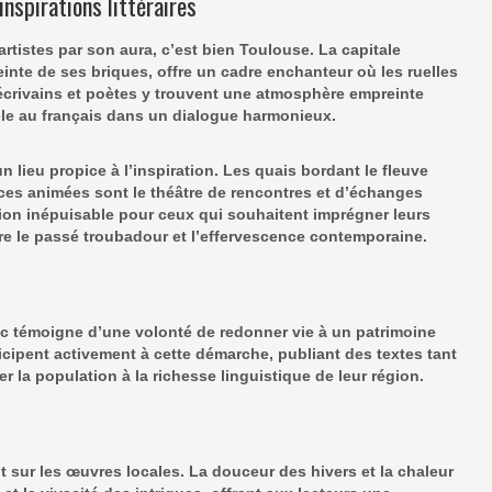
inspirations littéraires
 artistes par son aura, c’est bien Toulouse. La capitale
inte de ses briques, offre un cadre enchanteur où les ruelles
écrivains
et
poètes
y trouvent une atmosphère empreinte
le au français dans un dialogue harmonieux.
n lieu propice à l’
inspiration
. Les quais bordant le fleuve
laces animées sont le théâtre de rencontres et d’échanges
ion
inépuisable pour ceux qui souhaitent imprégner leurs
tre le passé troubadour et l’effervescence contemporaine.
’oc témoigne d’une volonté de redonner vie à un patrimoine
icipent activement à cette démarche, publiant des textes tant
er
la
population
à la richesse linguistique de leur région.
 sur les œuvres locales. La douceur des hivers et la chaleur