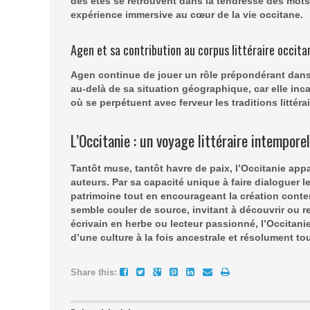
des étés se retrouvent dans la tendresse des mots e
expérience immersive au cœur de la vie occitane.
Agen et sa contribution au corpus littéraire occita
Agen continue de jouer un rôle prépondérant dans 
au-delà de sa situation géographique, car elle inca
où se perpétuent avec ferveur les traditions littérai
L’Occitanie : un voyage littéraire intemporel
Tantôt muse, tantôt havre de paix, l’Occitanie ap
auteurs. Par sa capacité unique à faire dialoguer l
patrimoine tout en encourageant la création conte
semble couler de source, invitant à découvrir ou re
écrivain en herbe ou lecteur passionné, l’Occitanie 
d’une culture à la fois ancestrale et résolument tou
Share this: