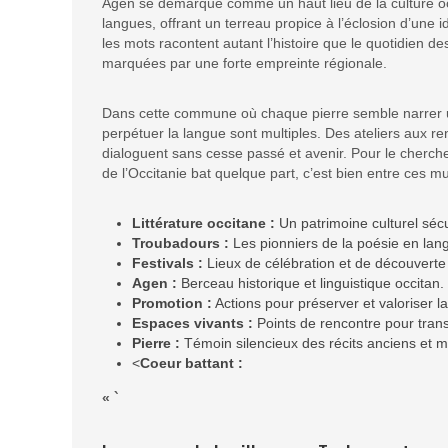
Agen se démarque comme un haut lieu de la culture occ
langues, offrant un terreau propice à l’éclosion d’une id
les mots racontent autant l’histoire que le quotidien
marquées par une forte empreinte régionale.
Dans cette commune où chaque pierre semble narrer un c
perpétuer la langue sont multiples. Des ateliers aux r
dialoguent sans cesse passé et avenir. Pour le cherche
de l’Occitanie bat quelque part, c’est bien entre ces mu
Littérature occitane :
Un patrimoine culturel sécu
Troubadours :
Les pionniers de la poésie en lan
Festivals :
Lieux de célébration et de découverte l
Agen :
Berceau historique et linguistique occitan.
Promotion :
Actions pour préserver et valoriser l
Espaces vivants :
Points de rencontre pour trans
Pierre :
Témoin silencieux des récits anciens et 
<
Coeur battant :
« `