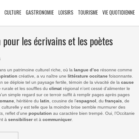
CULTURE
GASTRONOMIE
LOISIRS
TOURISME
VIE QUOTIDIENNE
n pour les écrivains et les poètes
3
ns un patrimoine culturel riche, où la
langue d’oc
résonne comme
spiration
créative, a vu naître une
littérature occitane
foisonnante.
n se déploie tel un paysage fertile, témoin de la vivacité de la
cause
e
rurale et les souffles du
climat
régional n’ont cessé d’alimenter le
u’un simple regard sur ce terroir suffit à remplir pages après pages
romane
, héritière du
latin
, cousine de l’
espagnol
, du
français
, de
n
culturelle y est telle que la moindre brise semble murmurer des
s, reflet d’une
population
au caractère bien trempé. Oui, l’Occitanie
ant à
sensibiliser
et à
communiquer
.