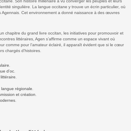
itane. Son histoire millénaire a vu converger les peuples et leurs
entité singulière. La langue occitane y trouve un écrin particulier, où
 des Agennais. Cet environnement a donné naissance à des œuvres
hapitre du grand livre occitan, les initiatives pour promouvoir et
encontres littéraires, Agen s’affirme comme un espace vivant où
ur comme pour l’amateur éclairé, il apparaît évident que si le cœur
rs chargés d’histoires.
laire.
gue d’oc.
ittéraire.
a langue régionale.
mission et création.
modernes.