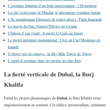
L’aventure futuriste d’un train supersonique : l’Hyperloop
La cité écologique de Masdar, le laboratoire grandeur nature
L’île paradisiaque fabriquée de toutes pièces : Palm Jumeirah
La magie du Parc Naturel Plitvice en Croatie
Château d’eau géant : le projet G-Cans au Japon
Le projet artistique monumental : l’Arc en Ciel Mountain en
Islande
S’élever vers les nuages : la Sky Mile Tower de Tokyo
L’esprit d’aventure dans les projets les plus fous
La fierté verticale de Dubaï, la Burj
Khalifa
Dubai
Parmi les projets pharaoniques de
, la Burj Khalifa trône
majestueusement au sommet. Cet édifice époustouflant, culminant