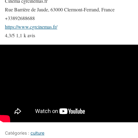
Cinéma cgrcinemas.fr
Rue Barrière de Jaude, 63000 Clermont-Ferrand, France
+33892688688
https://www.cgrcinemas.fr/
4,3/5 1,1 k avis
Catégories :
culture