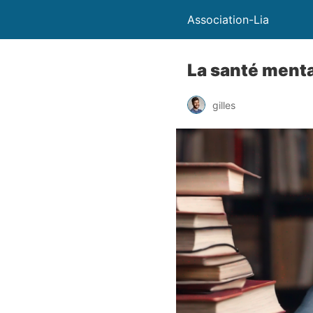
Association-Lia
La santé menta
gilles