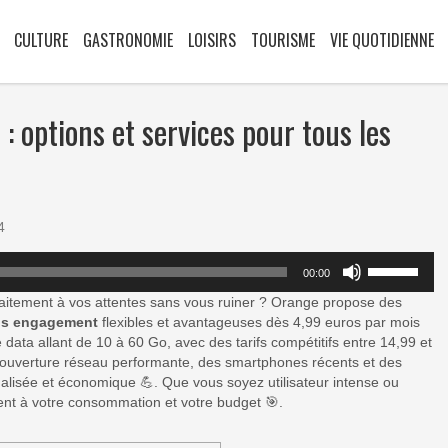
CULTURE
GASTRONOMIE
LOISIRS
TOURISME
VIE QUOTIDIENNE
 : options et services pour tous les
4
Utilisez
00:00
les
flèches
aitement à vos attentes sans vous ruiner ? Orange propose des
haut/bas
ns engagement
flexibles et avantageuses dès 4,99 euros par mois
pour
data allant de 10 à 60 Go, avec des tarifs compétitifs entre 14,99 et
augmenter
couverture réseau performante, des smartphones récents et des
ou
alisée et économique 💪. Que vous soyez utilisateur intense ou
diminuer
ment à votre consommation et votre budget 🎯.
le
volume.