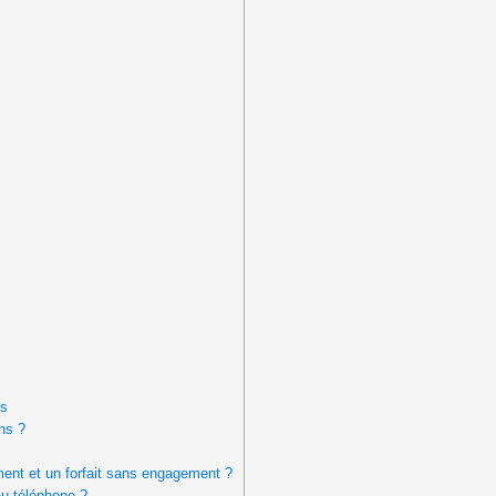
es
ns ?
ment et un forfait sans engagement ?
u téléphone ?