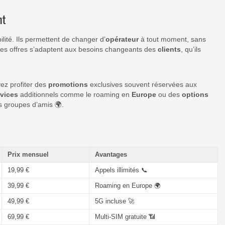
nt
lité. Ils permettent de changer d’
opérateur
à tout moment, sans
. Ces offres s’adaptent aux besoins changeants des
clients
, qu’ils
ez profiter des
promotions
exclusives souvent réservées aux
rvices
additionnels comme le roaming en
Europe
ou des
options
s groupes d’amis 🌍.
Prix mensuel
Avantages
19,99 €
Appels illimités 📞
39,99 €
Roaming en Europe 🌍
49,99 €
5G incluse 🚀
69,99 €
Multi-SIM gratuite 📶