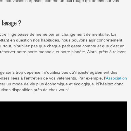
 les mauvaises surprises, comme un pull rouge qui déteint sur vos
e lavage ?
notre linge passe de même par un changement de mentalité. En
ttant en question nos habitudes, nous pouvons agir concrètement
urtout, n’oubliez pas que chaque petit geste compte et que c’est en
éserver notre porte-monnaie et notre planète. Alors, prêts à relever
nge sans trop dépenser, n’oubliez pas qu’il existe également des
nses liées à l’entretien de vos vêtements. Par exemple, l’
Association
ter un mode de vie plus économique et écologique. N’hésitez donc
olutions disponibles près de chez vous!