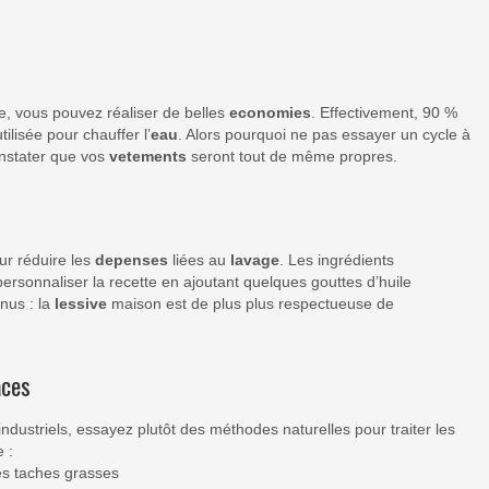
, vous pouvez réaliser de belles
economies
. Effectivement, 90 %
lisée pour chauffer l’
eau
. Alors pourquoi ne pas essayer un cycle à
onstater que vos
vetements
seront tout de même propres.
ur réduire les
depenses
liées au
lavage
. Les ingrédients
sonnaliser la recette en ajoutant quelques gouttes d’huile
nus : la
lessive
maison est de plus plus respectueuse de
aces
dustriels, essayez plutôt des méthodes naturelles pour traiter les
 :
es taches grasses